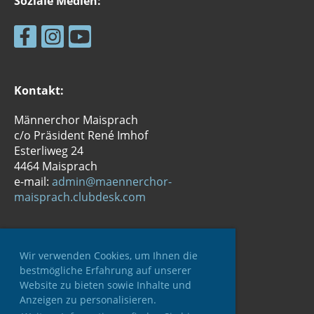
Soziale Medien:
Kontakt:
Männerchor Maisprach
c/o Präsident René Imhof
Esterliweg 24
4464 Maisprach
e-mail:
admin@maennerchor-
maisprach.clubdesk.com
Datenschutz:
Wir verwenden Cookies, um Ihnen die
bestmögliche Erfahrung auf unserer
Da
tenschutzerklärung
Website zu bieten sowie Inhalte und
Anzeigen zu personalisieren.
Impressum