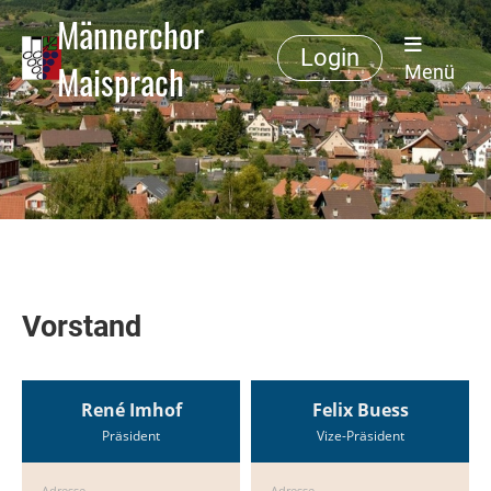
Männerchor
Login
Maisprach
Menü
Vorstand
René Imhof
Felix Buess
Präsident
Vize-Präsident
Adresse
Adresse